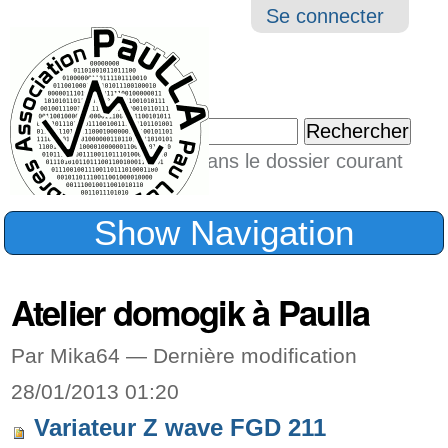
Aller
Navigation
Outil
Se connecter
au
perso
contenu.
|
Chercher par
Aller
Seulement dans le dossier courant
à
Recherche
avancée…
la
Show Navigation
navigation
Atelier domogik à Paulla
Par Mika64 —
Dernière modification
28/01/2013 01:20
Variateur Z wave FGD 211