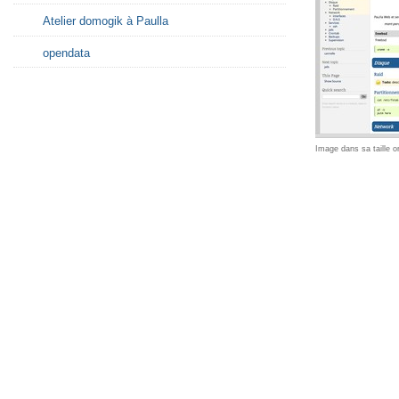
Atelier domogik à Paulla
opendata
Image dans sa taille or