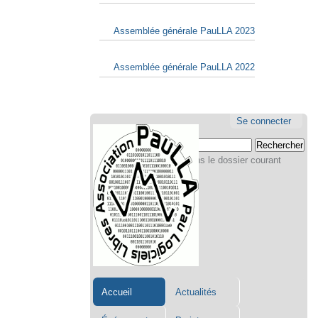
Assemblée générale PauLLA 2023
Assemblée générale PauLLA 2022
Aller
Navigation
Outils
Se connecter
au
personne
Chercher par
contenu.
|
Seulement dans le dossier courant
Aller
Recherche
avancée…
à
la
navigation
Accueil
Actualités