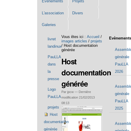
Événements
Projets
L'association
Divers
Galeries
Navigation
Vous êtes ici :
Accueil
/
Evènement
livret
images articles
/
projets
/
Host documentation
landinux
Assembl
générée
générale
PauLLA
Host
PauLLA
dans
documentation
2026
la
presse
générée
Assembl
Logo
Par jpcw —
Dernière
générale
PauLLA
modification
21/02/2013
PauLLA
08:13
projets
2025
Host
documentation
Assembl
générée
générale