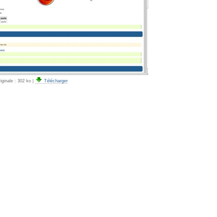
iginale :
302 ko
|
Télécharger