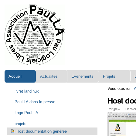
Aller
Navigation
au
contenu.
|
Aller
à
la
navigation
Accueil
Actualités
Événements
Projets
Navigation
Vous êtes ici :
A
livret landinux
Host do
PauLLA dans la presse
Par jpcw —
Dernièr
Logo PauLLA
projets
Host documentation générée