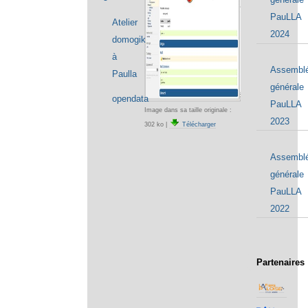
PauLLA
Atelier
2024
domogik
à
Assembl
Paulla
générale
opendata
PauLLA
Image dans sa taille originale :
2023
302 ko
|
Télécharger
Assembl
générale
PauLLA
2022
Partenaires