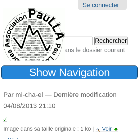
Aller
Navigation
Outil
Se connecter
au
perso
contenu.
|
Chercher par
Aller
Seulement dans le dossier courant
à
Recherche
avancée…
la
Show Navigation
navigation
Par mi-cha-el —
Dernière modification
04/08/2013 21:10
Image dans sa taille originale :
1 ko
|
Voir