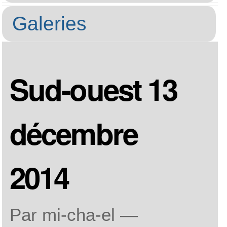
PauLLA dans la press
Opendata Sud-ouest
27/02/2013
Sud-ouest 13 décem
Logo PauLLA