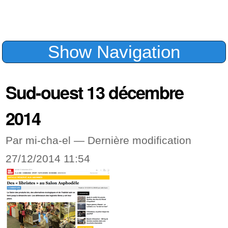
Navigation
livret landinux
PauLLA dans la presse
Opendata Sud-ouest 27/02/2013
Sud-ouest 13 décembre 2014
Logo PauLLA
projets
Atelier domogik à Paulla
opendata