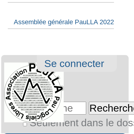
13 décembre 2014
Sud-ouest 13 décembre 2
Par mi-cha-el —
Dernière modi
27/12/2014 11:54