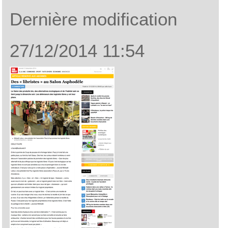
projets
Atelier domogik à Paul
opendata
Evènements