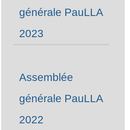
APRIL
LQDN