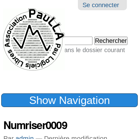
Aller
Navigation
Outil
Se connecter
au
perso
contenu.
|
Chercher par
Aller
Seulement dans le dossier courant
à
Recherche
avancée…
la
navigation
Show Navigation
Numriser0009
Par
admin
—
Dernière modification