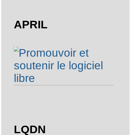
APRIL
LQDN