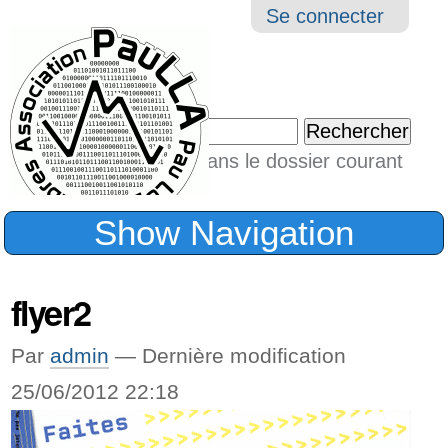
Aller
Navigation
Outil
Se connecter
au
perso
contenu.
|
Chercher par
Aller
Seulement dans le dossier courant
à
Recherche
avancée…
la
Show Navigation
navigation
flyer2
Par
admin
—
Dernière modification
25/06/2012 22:18