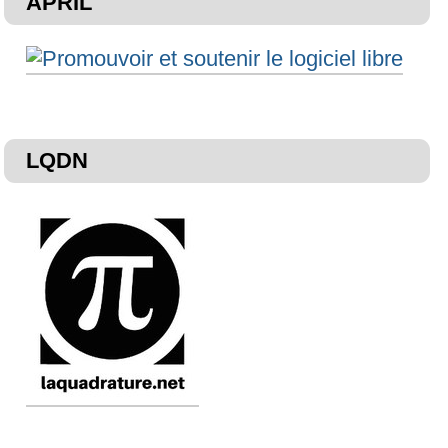
APRIL
LQDN