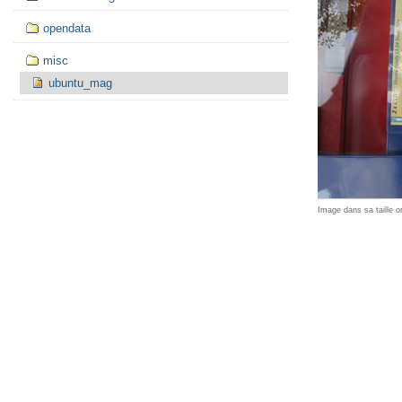
opendata
misc
ubuntu_mag
Image dans sa taille or