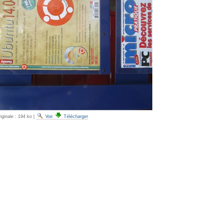
iginale :
194 ko
|
Voir
Télécharger