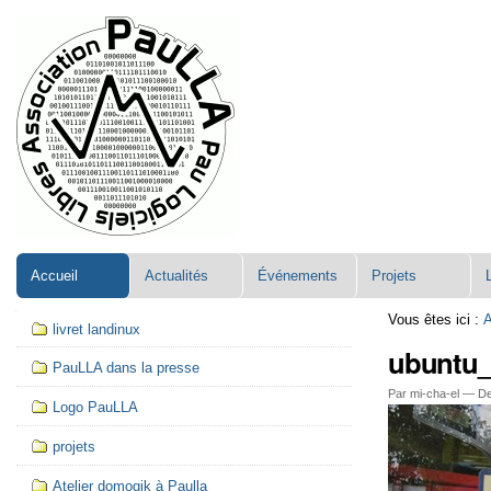
Aller
Navigation
au
contenu.
|
Aller
à
la
navigation
Accueil
Actualités
Événements
Projets
Navigation
Vous êtes ici :
A
livret landinux
ubuntu
PauLLA dans la presse
Par mi-cha-el —
De
Logo PauLLA
projets
Atelier domogik à Paulla