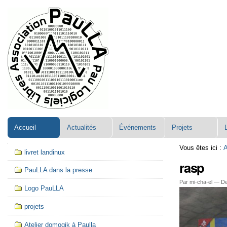
Aller
Navigation
au
contenu.
|
Aller
à
la
navigation
Accueil
Actualités
Événements
Projets
Navigation
Vous êtes ici :
A
livret landinux
rasp
PauLLA dans la presse
Par mi-cha-el —
De
Logo PauLLA
projets
Atelier domogik à Paulla