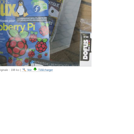
iginale :
198 ko
|
Voir
Télécharger