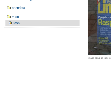
opendata
misc
rasp
Image dans sa taille or