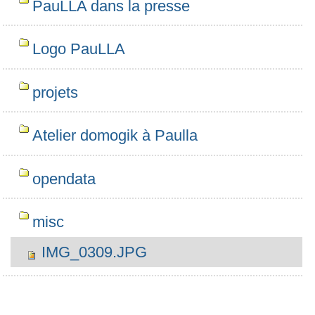
PauLLA dans la presse
Logo PauLLA
projets
Atelier domogik à Paulla
opendata
misc
IMG_0309.JPG