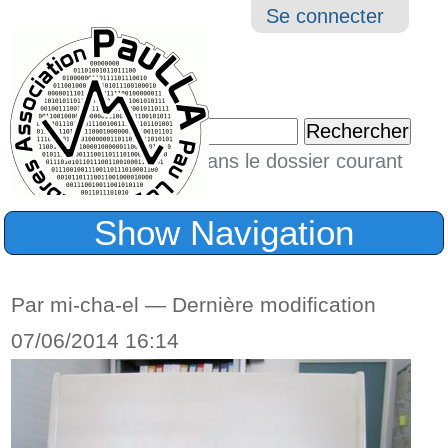
Aller
Navigation
Outil
Se connecter
au
perso
contenu.
|
Chercher par
Aller
Seulement dans le dossier courant
à
Recherche
avancée…
la
Show Navigation
navigation
Par mi-cha-el —
Dernière modification
07/06/2014 16:14