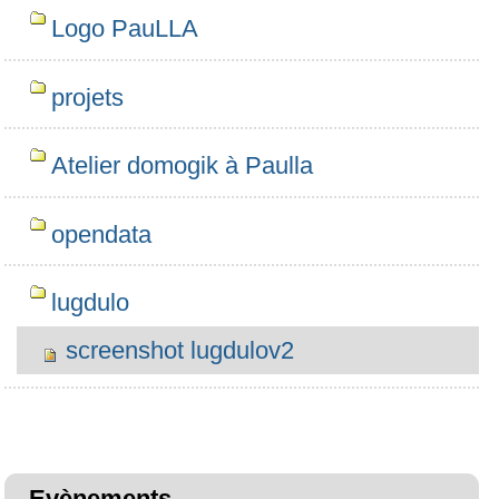
Logo PauLLA
projets
Atelier domogik à Paulla
opendata
lugdulo
screenshot lugdulov2
Evènements