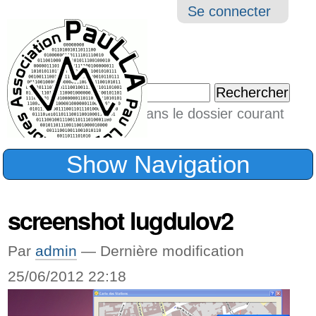
Aller
Navigation
Outil
Se connecter
au
perso
contenu.
|
Chercher par
Aller
Seulement dans le dossier courant
à
Recherche
avancée…
la
Show Navigation
navigation
screenshot lugdulov2
Par
admin
—
Dernière modification
25/06/2012 22:18