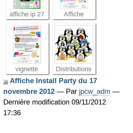
affiche ip 27
Affiche
mars
install-party
du 17
novembre
2012
vignette
Distributions
affiche install
Affiche Install Party du 17
partie 17 11
novembre 2012
—
Par
jpcw_adm
—
2012
Dernière modification 09/11/2012
17:36