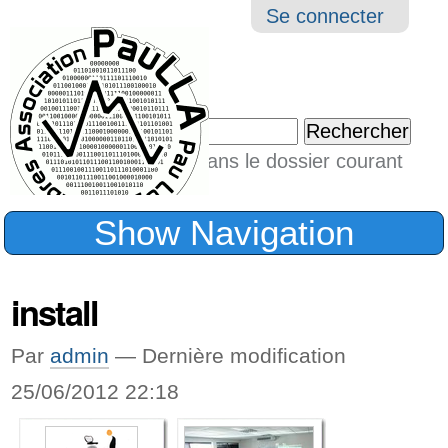
Aller
Navigation
Outil
Se connecter
au
perso
contenu.
|
Chercher par
Aller
Seulement dans le dossier courant
à
Recherche
avancée…
la
Show Navigation
navigation
install
Par
admin
—
Dernière modification
25/06/2012 22:18