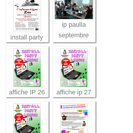
ip paulla
septembre
install party
2009
cyberbase
fev2011
affiche IP 26
affiche ip 27
09 2009
mars
440px