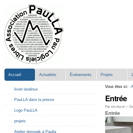
Aller
Navigation
au
contenu.
|
Aller
à
la
navigation
Accueil
Actualités
Événements
Projets
Navigation
Vous êtes ici :
A
livret landinux
Entrée
PauLLA dans la presse
Par mi-cha-el —
De
Logo PauLLA
Entrée
projets
Atelier domogik à Paulla