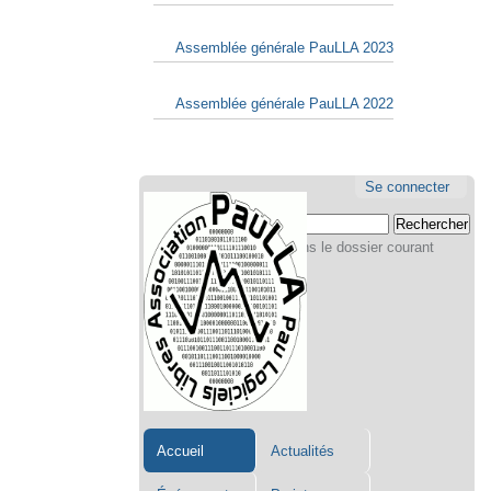
Assemblée générale PauLLA 2023
Assemblée générale PauLLA 2022
Aller
Navigation
Outils
Se connecter
au
personne
Chercher par
contenu.
|
Seulement dans le dossier courant
Aller
Recherche
avancée…
à
la
navigation
Accueil
Actualités