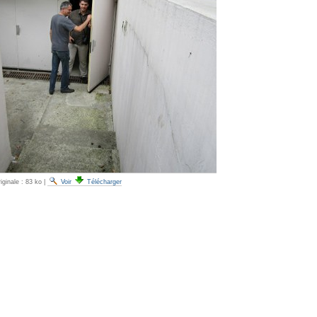
iginale :
83 ko
|
Voir
Télécharger