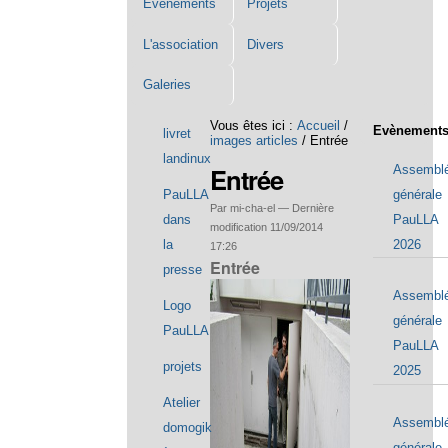
Événements
Projets
L'association
Divers
Galeries
Navigation
Vous êtes ici :
Accueil
/
Evènement
livret
images articles
/
Entrée
landinux
Entrée
Assembl
générale
PauLLA
Par mi-cha-el —
Dernière
PauLLA
dans
modification
11/09/2014
2026
la
17:26
Entrée
presse
Assembl
Logo
générale
PauLLA
PauLLA
projets
2025
Atelier
Assembl
domogik
générale