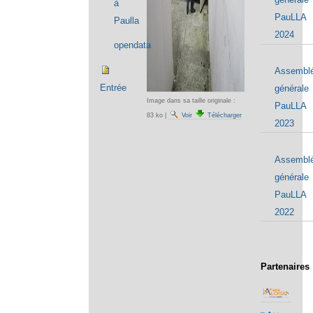
à
PauLLA
Paulla
2024
opendata
Assembl
Entrée
générale
Image dans sa taille originale :
PauLLA
83 ko
|
Voir
Télécharger
2023
Assembl
générale
PauLLA
2022
Partenaires