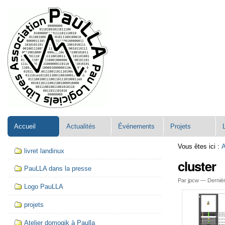
Aller
Navigation
au
contenu.
|
Aller
à
la
navigation
Accueil
Actualités
Événements
Projets
Navigation
Vous êtes ici :
A
livret landinux
cluster
PauLLA dans la presse
Par jpcw —
Dernièr
Logo PauLLA
projets
Atelier domogik à Paulla