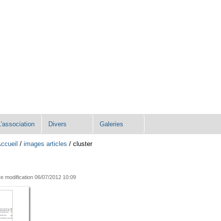
L'association
Divers
Galeries
ccueil
/
images articles
/
cluster
e modification
06/07/2012 10:09