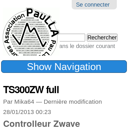
Aller
Navigation
Outil
Se connecter
au
perso
contenu.
|
Chercher par
Aller
Seulement dans le dossier courant
à
Recherche
avancée…
la
Show Navigation
navigation
TS300ZW full
Par Mika64 —
Dernière modification
28/01/2013 00:23
Controlleur Zwave