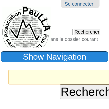
Aller
Navigation
Outil
Se connecter
au
perso
contenu.
|
Chercher par
Aller
Seulement dans le dossier courant
à
Recherche
avancée…
la
Show Navigation
navigation