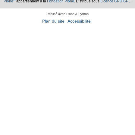
Plone
appartiennent à la
Fondation Plone
. Distribué sous
Licence GNU GPL
.
Réalisé avec Plone & Python
Plan du site
Accessibilité