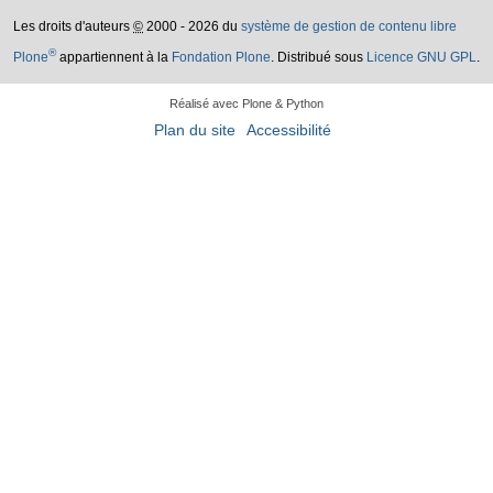
Les droits d'auteurs
©
2000 - 2026 du
système de gestion de contenu libre
®
Plone
appartiennent à la
Fondation Plone
. Distribué sous
Licence GNU GPL
.
Réalisé avec Plone & Python
Plan du site
Accessibilité