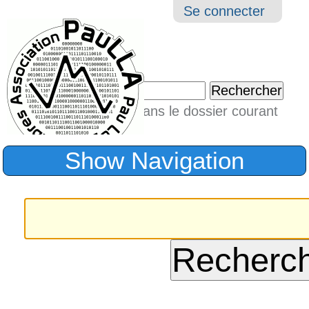
Aller
Navigation
Outil
Se connecter
au
perso
contenu.
|
Chercher par
Aller
Seulement dans le dossier courant
à
Recherche
avancée…
la
Show Navigation
navigation