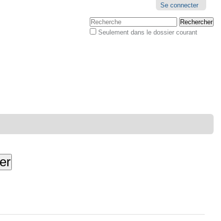
Outils
Se connecter
personnels
Chercher par
Seulement dans le dossier courant
Recherche
avancée…