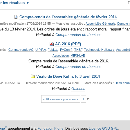
er les résultats
T
Compte-rendu de l'assemblée générale de février 2014
rnière modification
17/02/2014 13:55
— Mots-clés associés :
Assemblée Générale
,
Compte 
 du 13 février 2014. Les ordres du jours étaient : rapport moral, rapport fina
Rattaché à
Compte rendus de réunions
AG 2016 (PDF)
ciés :
Compte rendu AG
,
U.P.P.A
,
FabLab
,
PyCon-fr
,
THSF
,
Technopole Helioparc
,
Assemblé
Association
,
MIPS-LAB
Compte rendu de l'assemblée générale de 2016.
Rattaché à
Compte rendus de réunions
Visite de Deivi Kuhn, le 3 avril 2014
lié
11/05/2014
—
Dernière modification
20/05/2014 15:01
— Mots-clés associés :
Deivi Khun
Rattaché à
Galeries
« 10 éléments précédents
1
2
®
lone
appartiennent à la
Fondation Plone
. Distribué sous
Licence GNU GPL
.