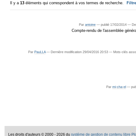
Il y a
13
éléments qui correspondent à vos termes de recherche.
Filtr
Par
antoine
—
publié
17/02/2014
—
De
Compte-rendu de l'assemblée générale
Par
PauLLA
—
Dernière modification
29/04/2016 20:53
— Mots-clés asso
Par
mi-cha-el
—
pub
Les droits d'auteurs
©
2000 - 2026 du
système de gestion de contenu libre P