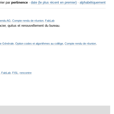
rier par
pertinence
·
date (le plus récent en premier)
·
alphabétiquement
rendu AG
,
Compte rendu de réunion
,
FabLab
ncier, quitus et renouvellement du bureau.
e Générale
,
Option codes et algorithmes au collège
,
Compte rendu de réunion
,
,
FabLab
,
FISL
,
rencontre