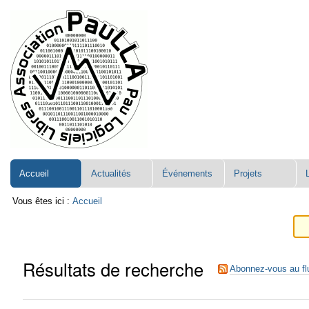
Aller
Navigation
au
contenu.
|
Aller
à
la
navigation
Accueil
Actualités
Événements
Projets
Vous êtes ici :
Accueil
Résultats de recherche
Abonnez-vous au fl