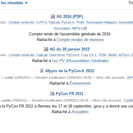
r les résultats
Tri
AG 2016 (PDF)
ciés :
Compte rendu AG
,
U.P.P.A
,
FabLab
,
PyCon-fr
,
THSF
,
Technopole Helioparc
,
Assemblé
Association
,
MIPS-LAB
Compte rendu de l'assemblée générale de 2016.
Rattaché à
Compte rendus de réunions
AG du 28 janvier 2015
ciés :
Compte rendu AG
,
FabLab
,
Deivi Khun
,
PyCon-fr
,
Cray CX-1
,
THSF
,
BioBX
,
AFPyro
,
Rattaché à
Les PV d'Assemblées Générales
Afpyro de la PyCon-fr 2012
w
—
publié
12/09/2012
—
Dernière modification
13/09/2012 09:35
— Mots-clés associés :
AFP
Rattaché à
Événements
PyCon FR 2011
—
publié
17/09/2011
—
Dernière modification
13/09/2012 09:34
— Mots-clés associés :
Confé
à la PyCon FR 2011 à Rennes les 17 et 18 septembre. jpcw y a donné une conf
Rattaché à
Actualités