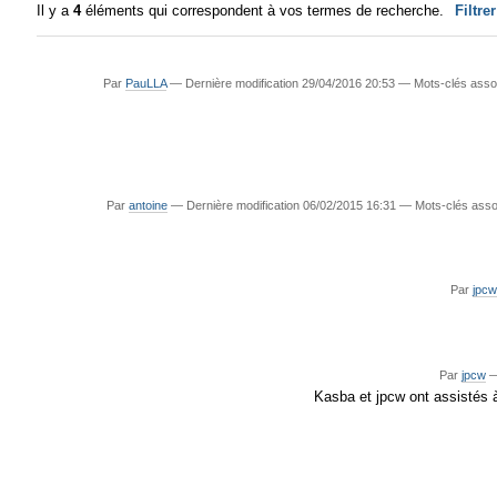
Il y a
4
éléments qui correspondent à vos termes de recherche.
Filtre
Par
PauLLA
—
Dernière modification
29/04/2016 20:53
— Mots-clés asso
Par
antoine
—
Dernière modification
06/02/2015 16:31
— Mots-clés asso
Par
jpc
Par
jpcw
Kasba et jpcw ont assistés 