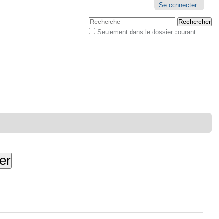
Outils
Se connecter
personnels
Chercher par
Seulement dans le dossier courant
Recherche
avancée…