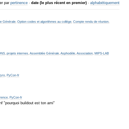
er par
pertinence
·
date (le plus récent en premier)
·
alphabétiquement
e Générale
,
Option codes et algorithmes au collège
,
Compte rendu de réunion
,
DNS
,
projets internes
,
Assemblée Générale
,
Asphodèle
,
Association
,
MIPS-LAB
yro
,
PyCon-fr
rence
,
PyCon-fr
 "pourquoi buildout est ton ami"