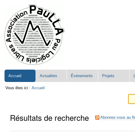
Aller
Navigation
au
contenu.
|
Aller
à
la
navigation
Accueil
Actualités
Événements
Projets
Vous êtes ici :
Accueil
Résultats de recherche
Abonnez-vous au fl