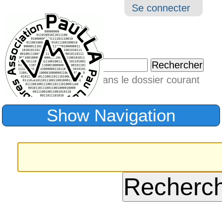
Aller
Navigation
Outil
Se connecter
au
perso
contenu.
|
Chercher par
Aller
Seulement dans le dossier courant
à
Recherche
avancée…
la
Show Navigation
navigation