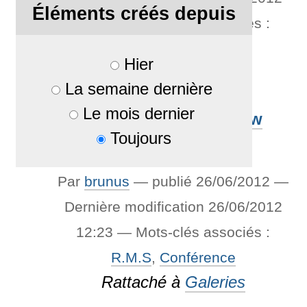
Éléments créés depuis
10:02
— Mots-clés associés :
U.P.P.A
,
Conférence
Hier
Rattaché à
Galeries
La semaine dernière
Le mois dernier
Conf de Richard Matthew
Toujours
Stallman
Par
brunus
—
publié
26/06/2012
—
Dernière modification
26/06/2012
12:23
— Mots-clés associés :
R.M.S
,
Conférence
Rattaché à
Galeries