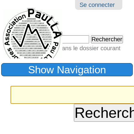
Aller
Navigation
Outil
Se connecter
au
perso
contenu.
|
Chercher par
Aller
Seulement dans le dossier courant
à
Recherche
avancée…
la
Show Navigation
navigation