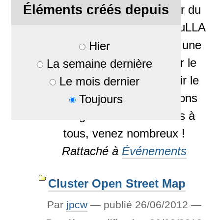
Éléments créés depuis
traditionnellement « autour du
21 mars » l'association PauLLA
propose 3 conférences et une
Hier
install-party pour informer le
La semaine dernière
grand public et promouvoir le
Le mois dernier
logiciel libre. Ces animations
Toujours
sont gratuites et ouvertes à
tous, venez nombreux !
Rattaché à
Événements
Cluster Open Street Map
Par
jpcw
—
publié
26/06/2012
—