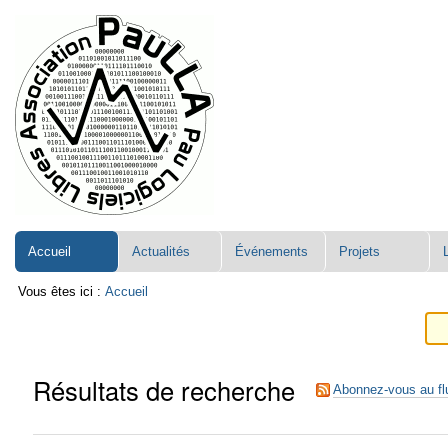
Aller
Navigation
au
contenu.
|
Aller
à
la
navigation
Accueil
Actualités
Événements
Projets
Vous êtes ici :
Accueil
Résultats de recherche
Abonnez-vous au fl