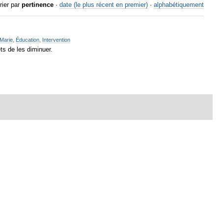
rier par
pertinence
·
date (le plus récent en premier)
·
alphabétiquement
-Marie
,
Éducation
,
Intervention
s de les diminuer.