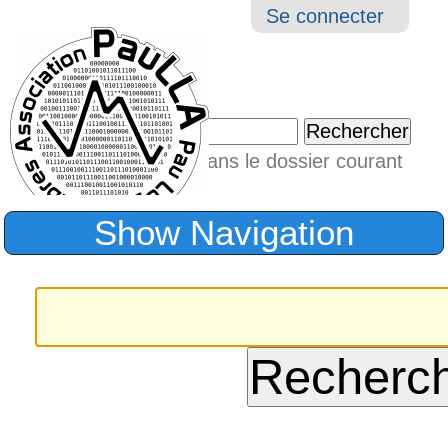
Aller
Navigation
Outil
Se connecter
au
perso
contenu.
|
Chercher par
Aller
Seulement dans le dossier courant
à
Recherche
avancée…
la
Show Navigation
navigation