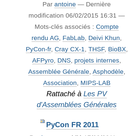
Par
antoine
—
Dernière
modification
06/02/2015 16:31
—
Mots-clés associés :
Compte
rendu AG
,
FabLab
,
Deivi Khun
,
PyCon-fr
,
Cray CX-1
,
THSF
,
BioBX
,
AFPyro
,
DNS
,
projets internes
,
Assemblée Générale
,
Asphodèle
,
Association
,
MIPS-LAB
Rattaché à
Les PV
d'Assemblées Générales
PyCon FR 2011