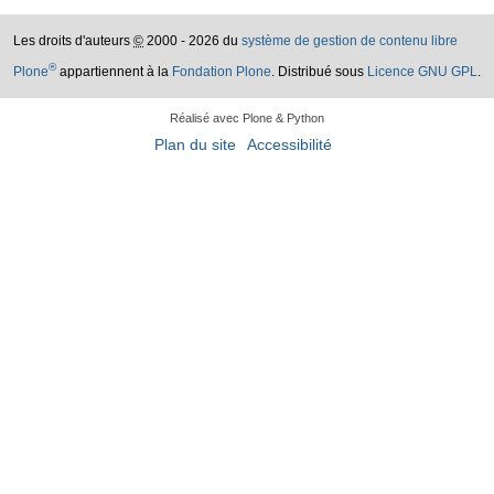
Les droits d'auteurs
©
2000 - 2026 du
système de gestion de contenu libre
®
Plone
appartiennent à la
Fondation Plone
. Distribué sous
Licence GNU GPL
.
Réalisé avec Plone & Python
Plan du site
Accessibilité