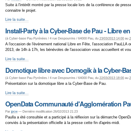
avril
Suite à l'intérêt montré par la presse locale lors de la conférence de pr
2013
connaitre le projet.
-
Point
Lire la suite…
presse
Install-Party à la Cyber-Base de Pau - Libre en 
serveur
de
(à
Cyber-base Pau Pyrénées / 4 rue Despourrins / 64000 Pau
, du
23/03/2013 14:00
au
2
tuiles
A l'occasion de l'événement national Libre en Fête, l'association PauLLA
OpenStreetMap
2013, de 14h à 17h, les bénévoles de l'association vous accueillent et vo
-
Install-
Lire la suite…
Party
Domotique libre avec Domogik à la Cyber-Base 
à
la
(à
Cyber-base Pau Pyrénées / 4 rue Despourrins / 64000 Pau
, du
22/03/2013 18:00
au
2
Cyber-
Présentation sur la domotique libre a la Cyber-Base de Pau.
Base
de
Domotique
Lire la suite…
Pau
libre
OpenData Communauté d'Agglomération Pa
-
avec
Libre
Domogik
Par
jpcw
—
Dernière modification 26/02/2013 21:23
en
à
Paulla a été consultée et a participé à la réflexion sur la démarche Op
fête
la
conviés à la présentation officielle à la presse cette fin d'après-midi.
-
Cyber-
le