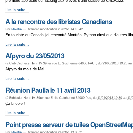
première approche du hacking aux élèves d'une classe de CM1/CM2.
Projet
Lire la suite…
"soudure
A la rencontre des libristes Canadiens
école"
-
Par
Mika64
—
Dernière modification 20/02/2014 18:42
En touriste au Canada j'ai rencontré Montréal-Python ainsi que d'autres libr
A
Lire la suite…
la
Afpyro du 23/05/2013
rencontre
des
(à
Club d'échecs Henri IV 39 ter rue E. Guichenné 64000 PAU.
, du
23/05/2013 19:25
au
libristes
Afpyro du mois de Mai
Canadiens
-
Afpyro
Lire la suite…
du
Réunion Paulla le 11 avril 2013
23/05/2013
-
(à
Echiquier Henri IV, 39ter rue Emile Guichenné 64000 Pau
, du
11/04/2013 19:30
au
11/
Ça bricole !
Réunion
Lire la suite…
Paulla
Point presse serveur de tuiles OpenStreetMa
le
11
Par
Mika64
—
Dernière modification 21/03/2013 08:21