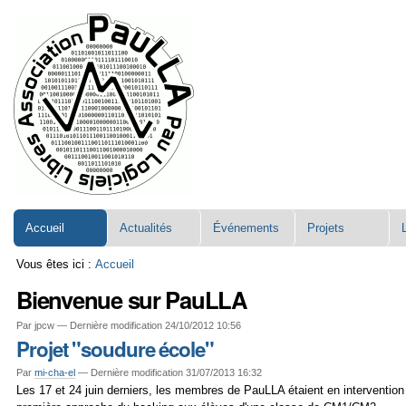
Aller
Navigation
au
contenu.
|
Aller
à
la
navigation
Accueil
Actualités
Événements
Projets
Vous êtes ici :
Accueil
Bienvenue sur PauLLA
Par jpcw —
Dernière modification
24/10/2012 10:56
Projet "soudure école"
Par
mi-cha-el
—
Dernière modification 31/07/2013 16:32
Les 17 et 24 juin derniers, les membres de PauLLA étaient en intervention à