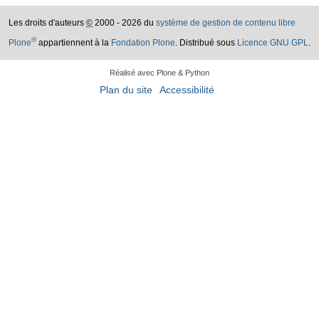
Les droits d'auteurs
©
2000 - 2026 du
système de gestion de contenu libre
®
Plone
appartiennent à la
Fondation Plone
. Distribué sous
Licence GNU GPL
.
Réalisé avec Plone & Python
Plan du site
Accessibilité