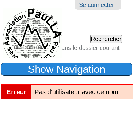
Aller
Navigation
Outil
Se connecter
au
perso
contenu.
|
Chercher par
Aller
Seulement dans le dossier courant
à
Recherche
avancée…
la
Show Navigation
navigation
Erreur
Pas d'utilisateur avec ce nom.