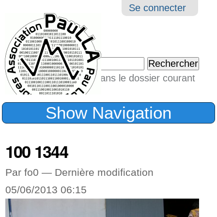
Aller
Navigation
Outil
Se connecter
au
perso
contenu.
|
Chercher par
Aller
Seulement dans le dossier courant
à
Recherche
avancée…
la
Show Navigation
navigation
100 1344
Par fo0 —
Dernière modification
05/06/2013 06:15