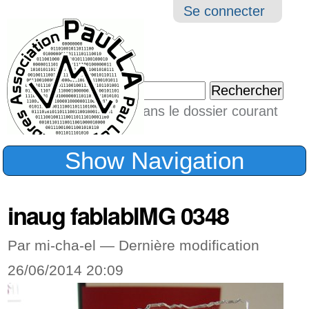
Aller
Navigation
Outil
Se connecter
au
perso
contenu.
|
Chercher par
Aller
Seulement dans le dossier courant
à
Recherche
avancée…
la
Show Navigation
navigation
inaug fablabIMG 0348
Par mi-cha-el —
Dernière modification
26/06/2014 20:09