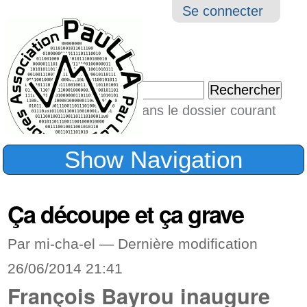
Aller
Navigation
Outil
Se connecter
au
perso
contenu.
|
Chercher par
Aller
Seulement dans le dossier courant
à
Recherche
avancée…
la
Show Navigation
navigation
Ça découpe et ça grave
Par mi-cha-el —
Dernière modification
26/06/2014 21:41
François Bayrou inaugure