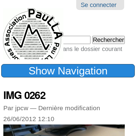
Aller
Navigation
Outil
Se connecter
au
perso
contenu.
|
Chercher par
Aller
Seulement dans le dossier courant
à
Recherche
avancée…
la
Show Navigation
navigation
IMG 0262
Par jpcw —
Dernière modification
26/06/2012 12:10