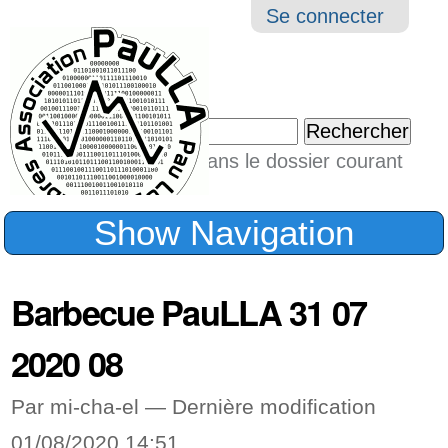
Aller
Navigation
Outil
Se connecter
au
perso
contenu.
|
Chercher par
Aller
Seulement dans le dossier courant
à
Recherche
avancée…
la
Show Navigation
navigation
Barbecue PauLLA 31 07
2020 08
Par mi-cha-el —
Dernière modification
01/08/2020 14:51