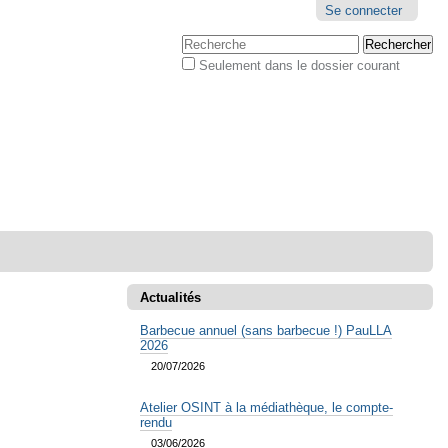
Outils
Se connecter
personnels
Chercher par
Seulement dans le dossier courant
Recherche
avancée…
Actualités
Barbecue annuel (sans barbecue !) PauLLA
2026
20/07/2026
Atelier OSINT à la médiathèque, le compte-
rendu
03/06/2026