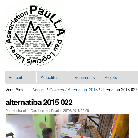
Aller
Navigation
au
contenu.
|
Aller
à
la
navigation
Accueil
Actualités
Événements
Projets
Vous êtes ici :
Accueil
/
Galeries
/
Alternatiba_2015
/
alternatiba 2015 022
alternatiba 2015 022
Par mi-cha-el —
Dernière modification
28/06/2015 22:09