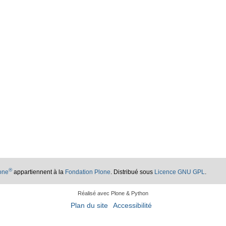
®
lone
appartiennent à la
Fondation Plone
. Distribué sous
Licence GNU GPL
.
Réalisé avec Plone & Python
Plan du site
Accessibilité