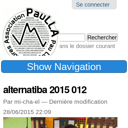
Aller
Navigation
Outil
Se connecter
au
perso
contenu.
|
Chercher par
Aller
Seulement dans le dossier courant
à
Recherche
avancée…
la
Show Navigation
navigation
alternatiba 2015 012
Par mi-cha-el —
Dernière modification
28/06/2015 22:09