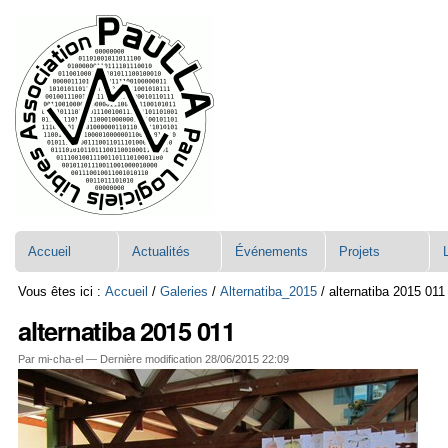
Aller
Navigation
au
contenu.
|
Aller
à
la
navigation
Accueil
Actualités
Événements
Projets
Vous êtes ici :
Accueil
/
Galeries
/
Alternatiba_2015
/
alternatiba 2015 011
alternatiba 2015 011
Par mi-cha-el —
Dernière modification
28/06/2015 22:09