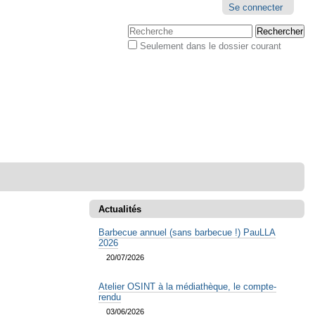
Outils
Se connecter
personnels
Chercher par
Seulement dans le dossier courant
Recherche
avancée…
Actualités
Barbecue annuel (sans barbecue !) PauLLA
2026
20/07/2026
Atelier OSINT à la médiathèque, le compte-
rendu
03/06/2026