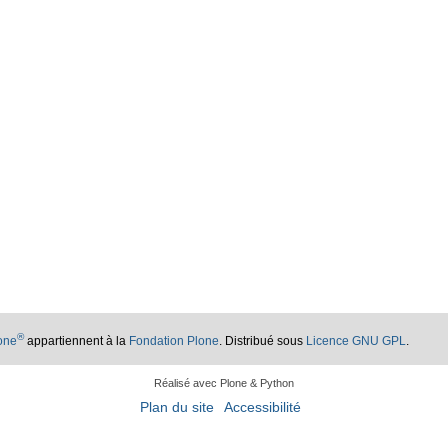
®
lone
appartiennent à la
Fondation Plone
. Distribué sous
Licence GNU GPL
.
Réalisé avec Plone & Python
Plan du site
Accessibilité