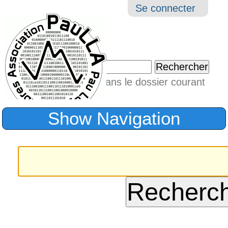
Aller
Navigation
Outil
Se connecter
au
perso
contenu.
|
Chercher par
Aller
Seulement dans le dossier courant
à
Recherche
avancée…
la
Show Navigation
navigation