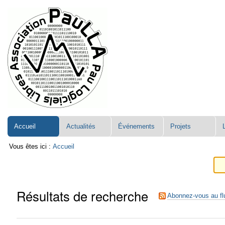
Aller
Navigation
au
contenu.
|
Aller
à
la
navigation
Accueil
Actualités
Événements
Projets
Vous êtes ici :
Accueil
Résultats de recherche
Abonnez-vous au fl