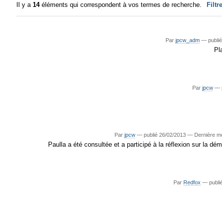
Il y a
14
éléments qui correspondent à vos termes de recherche.
Filtr
Par
jpcw_adm
—
publié
Pl
Par
jpcw
—
Par
jpcw
—
publié
26/02/2013
—
Dernière mo
Paulla a été consultée et a participé à la réflexion sur la 
Par
Redfox
—
publi