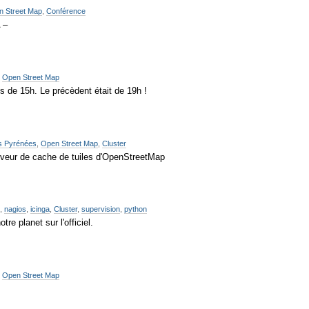
 Street Map
,
Conférence
 –
,
Open Street Map
s de 15h. Le précèdent était de 19h !
s Pyrénées
,
Open Street Map
,
Cluster
rveur de cache de tuiles d'OpenStreetMap
n
,
nagios
,
icinga
,
Cluster
,
supervision
,
python
e planet sur l'officiel.
,
Open Street Map