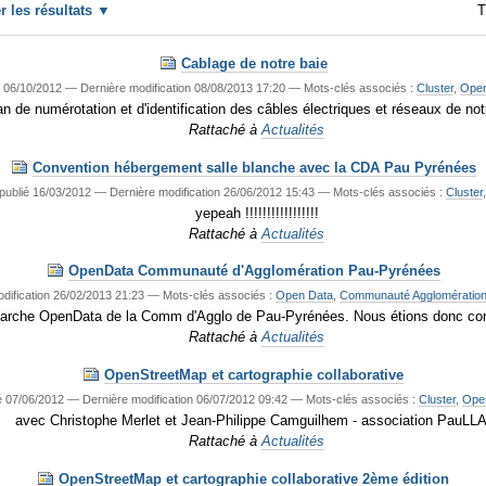
er les résultats
T
Cablage de notre baie
06/10/2012
—
Dernière modification
08/08/2013 17:20
— Mots-clés associés :
Cluster
,
Open
an de numérotation et d'identification des câbles électriques et réseaux de not
Rattaché à
Actualités
Convention hébergement salle blanche avec la CDA Pau Pyrénées
publié
16/03/2012
—
Dernière modification
26/06/2012 15:43
— Mots-clés associés :
Cluster
yepeah !!!!!!!!!!!!!!!!!
Rattaché à
Actualités
OpenData Communauté d'Agglomération Pau-Pyrénées
dification
26/02/2013 21:23
— Mots-clés associés :
Open Data
,
Communauté Agglomératio
démarche OpenData de la Comm d'Agglo de Pau-Pyrénées. Nous étions donc convié
Rattaché à
Actualités
OpenStreetMap et cartographie collaborative
é
07/06/2012
—
Dernière modification
06/07/2012 09:42
— Mots-clés associés :
Cluster
,
Open
avec Christophe Merlet et Jean-Philippe Camguilhem - association PauLLA
Rattaché à
Actualités
OpenStreetMap et cartographie collaborative 2ème édition