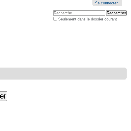
Outils
Se connecter
personnels
Chercher par
Seulement dans le dossier courant
Recherche
avancée…