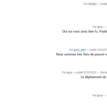
Par
Redfox
—
publi
Par
jpcw
—
Oui oui vous avez bien lu, Paull
Par
jpcw_adm
—
publié
18/12/2
Nous sommes très fiers de pouvoir v
Par
jpcw
—
publié
07/11/2012
—
Derni
Le déploiement du c
Par
jpcw
—