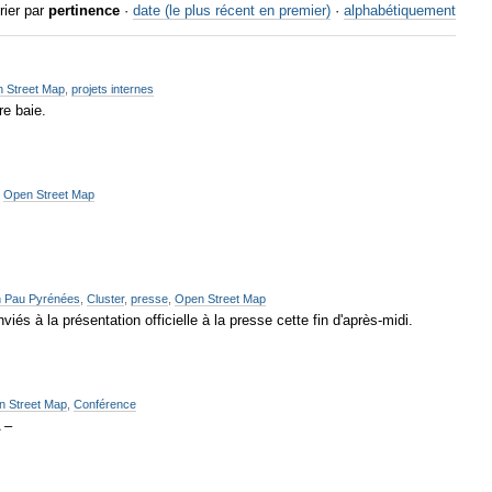
rier par
pertinence
·
date (le plus récent en premier)
·
alphabétiquement
 Street Map
,
projets internes
re baie.
,
Open Street Map
n Pau Pyrénées
,
Cluster
,
presse
,
Open Street Map
s à la présentation officielle à la presse cette fin d'après-midi.
 Street Map
,
Conférence
 –