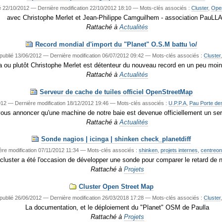
é
22/10/2012
—
Dernière modification
22/10/2012 18:10
— Mots-clés associés :
Cluster
,
Open
avec Christophe Merlet et Jean-Philippe Camguilhem - association PauLLA
Rattaché à
Actualités
Record mondial d'import du "Planet" O.S.M battu \o/
publié
13/06/2012
—
Dernière modification
06/07/2012 09:42
— Mots-clés associés :
Cluster
a ou plutôt Christophe Merlet est détenteur du nouveau record en un peu moin
Rattaché à
Actualités
Serveur de cache de tuiles officiel OpenStreetMap
012
—
Dernière modification
18/12/2012 19:46
— Mots-clés associés :
U.P.P.A
,
Pau Porte de
ous annoncer qu'une machine de notre baie est devenue officiellement un se
Rattaché à
Actualités
Sonde nagios | icinga | shinken check_planetdiff
ère modification
07/11/2012 11:34
— Mots-clés associés :
shinken
,
projets internes
,
centreo
luster a été l'occasion de développer une sonde pour comparer le retard de notr
Rattaché à
Projets
Cluster Open Street Map
publié
26/06/2012
—
Dernière modification
26/03/2018 17:28
— Mots-clés associés :
Cluster
La documentation, et le déploiement du "Planet" OSM de Paulla
Rattaché à
Projets