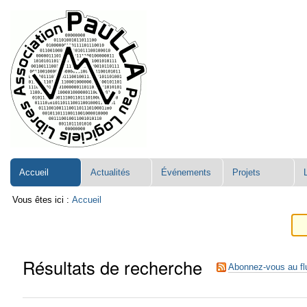
Aller
Navigation
au
contenu.
|
Aller
à
la
navigation
Accueil
Actualités
Événements
Projets
Vous êtes ici :
Accueil
Résultats de recherche
Abonnez-vous au fl