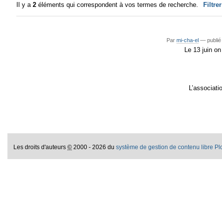
Il y a
2
éléments qui correspondent à vos termes de recherche.
Filtre
Par
mi-cha-el
—
publié
Le 13 juin on
L’associati
Les droits d'auteurs
©
2000 - 2026 du
système de gestion de contenu libre P