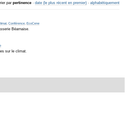
rier par
pertinence
·
date (le plus récent en premier)
·
alphabétiquement
limat
,
Conférence
,
EcoCene
asserie Béarnaise.
e
s sur le climat.