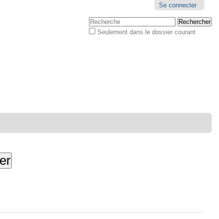
Outils
Se connecter
personnels
Chercher par
Seulement dans le dossier courant
Recherche
avancée…