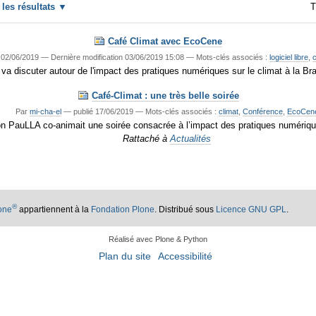
r les résultats
T
Café Climat avec EcoCene
02/06/2019
—
Dernière modification
03/06/2019 15:08
— Mots-clés associés :
logiciel libre
,
c
 va discuter autour de l'impact des pratiques numériques sur le climat à la Br
Café-Climat : une très belle soirée
Par
mi-cha-el
—
publié
17/06/2019
— Mots-clés associés :
climat
,
Conférence
,
EcoCen
on PauLLA co-animait une soirée consacrée à l’impact des pratiques numérique
Rattaché à
Actualités
®
lone
appartiennent à la
Fondation Plone
. Distribué sous
Licence GNU GPL
.
Réalisé avec Plone & Python
Plan du site
Accessibilité