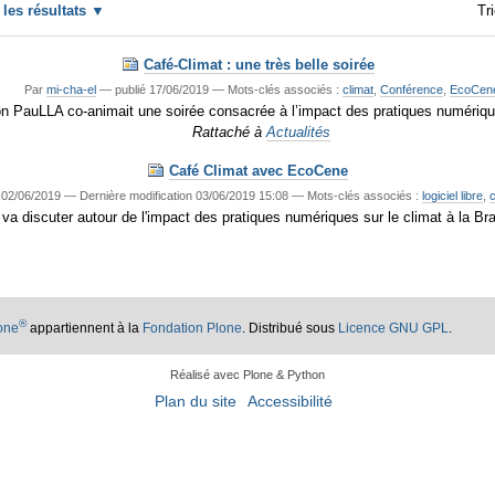
r les résultats
Tri
Café-Climat : une très belle soirée
Par
mi-cha-el
—
publié
17/06/2019
— Mots-clés associés :
climat
,
Conférence
,
EcoCen
on PauLLA co-animait une soirée consacrée à l’impact des pratiques numérique
Rattaché à
Actualités
Café Climat avec EcoCene
02/06/2019
—
Dernière modification
03/06/2019 15:08
— Mots-clés associés :
logiciel libre
,
c
 va discuter autour de l'impact des pratiques numériques sur le climat à la Br
®
lone
appartiennent à la
Fondation Plone
. Distribué sous
Licence GNU GPL
.
Réalisé avec Plone & Python
Plan du site
Accessibilité