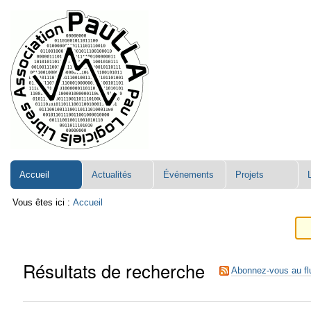
Aller
Navigation
au
contenu.
|
Aller
à
la
navigation
Accueil
Actualités
Événements
Projets
Vous êtes ici :
Accueil
Résultats de recherche
Abonnez-vous au fl