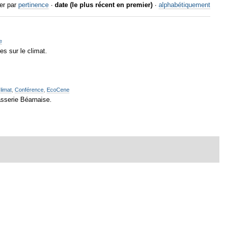
er par
pertinence
·
date (le plus récent en premier)
·
alphabétiquement
e
s sur le climat.
limat
,
Conférence
,
EcoCene
asserie Béarnaise.