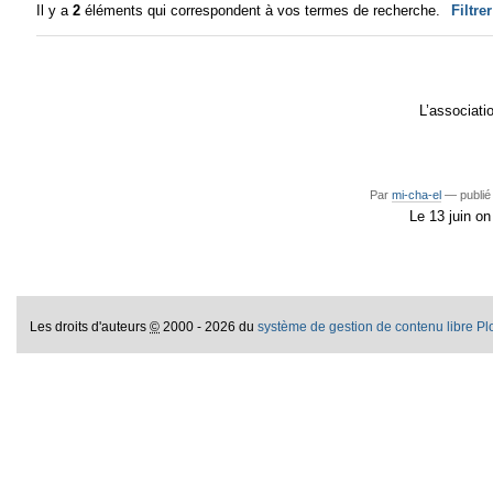
Il y a
2
éléments qui correspondent à vos termes de recherche.
Filtre
L’associati
Par
mi-cha-el
—
publié
Le 13 juin on
Les droits d'auteurs
©
2000 - 2026 du
système de gestion de contenu libre P