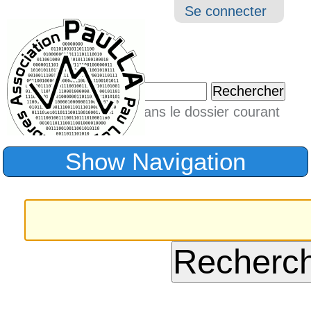
Aller
Navigation
Outil
Se connecter
au
perso
contenu.
|
Chercher par
Aller
Seulement dans le dossier courant
à
Recherche
avancée…
la
Show Navigation
navigation