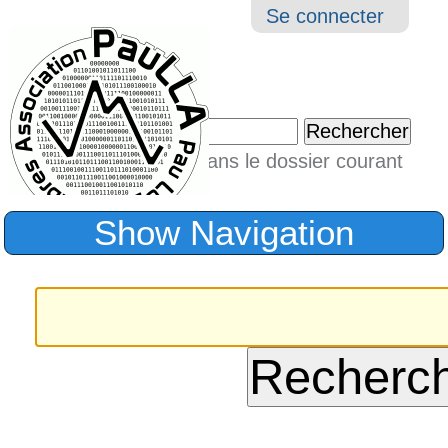
Aller
Navigation
Outil
Se connecter
au
perso
contenu.
|
Chercher par
Aller
Seulement dans le dossier courant
à
Recherche
avancée…
la
Show Navigation
navigation