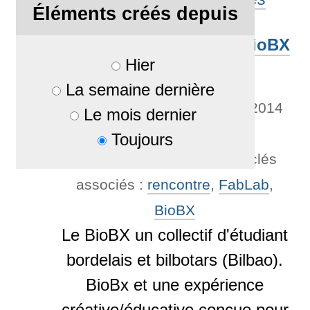
Éléments créés depuis
Accueil des étudiants de BioBX
Hier
au fablab
La semaine dernière
Par
voileux
—
publié
08/06/2014
Le mois dernier
—
Dernière modification
Toujours
10/06/2014 16:22
— Mots-clés
associés :
rencontre
,
FabLab
,
BioBX
Le BioBX un collectif d'étudiant
bordelais et bilbotars (Bilbao).
BioBx et une expérience
créative/éducative conçue pour