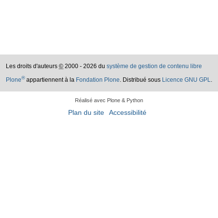
Les droits d'auteurs
©
2000 - 2026 du
système de gestion de contenu libre
®
Plone
appartiennent à la
Fondation Plone
. Distribué sous
Licence GNU GPL
.
Réalisé avec Plone & Python
Plan du site
Accessibilité