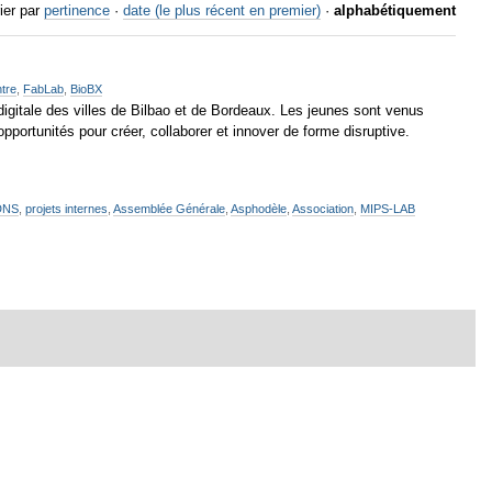
ier par
pertinence
·
date (le plus récent en premier)
·
alphabétiquement
tre
,
FabLab
,
BioBX
digitale des villes de Bilbao et de Bordeaux. Les jeunes sont venus
 opportunités pour créer, collaborer et innover de forme disruptive.
DNS
,
projets internes
,
Assemblée Générale
,
Asphodèle
,
Association
,
MIPS-LAB