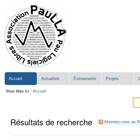
Aller
Navigation
au
contenu.
|
Aller
à
la
navigation
Accueil
Actualités
Événements
Projets
Vous êtes ici :
Accueil
Résultats de recherche
Abonnez-vous au fl