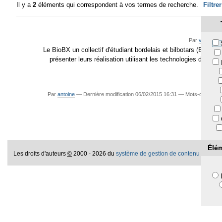
Il y a
2
éléments qui correspondent à vos termes de recherche.
Filtre
Par
voileux
Le BioBX un collectif d'étudiant bordelais et bilbotars (Bilba
présenter leurs réalisation utilisant les technologies d’avant
Par
antoine
—
Dernière modification
06/02/2015 16:31
— Mots-clés asso
Élé
Les droits d'auteurs
©
2000 - 2026 du
système de gestion de contenu libre P