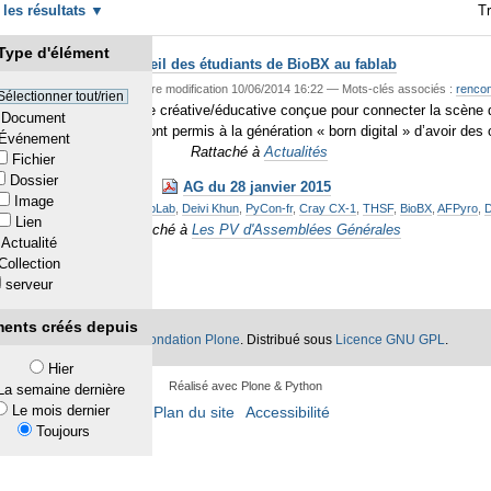
r les résultats
Tr
Type d'élément
Accueil des étudiants de BioBX au fablab
—
publié
08/06/2014
—
Dernière modification
10/06/2014 16:22
— Mots-clés associés :
rencon
Sélectionner tout/rien
o). BioBx et une expérience créative/éducative conçue pour connecter la scène 
Document
-garde. Ces réalisations ont permis à la génération « born digital » d’avoir des
Événement
Rattaché à
Actualités
Fichier
Dossier
AG du 28 janvier 2015
Image
ciés :
Compte rendu AG
,
FabLab
,
Deivi Khun
,
PyCon-fr
,
Cray CX-1
,
THSF
,
BioBX
,
AFPyro
,
Lien
Rattaché à
Les PV d'Assemblées Générales
Actualité
Collection
serveur
ments créés depuis
®
lone
appartiennent à la
Fondation Plone
. Distribué sous
Licence GNU GPL
.
Hier
Réalisé avec Plone & Python
La semaine dernière
Le mois dernier
Plan du site
Accessibilité
Toujours