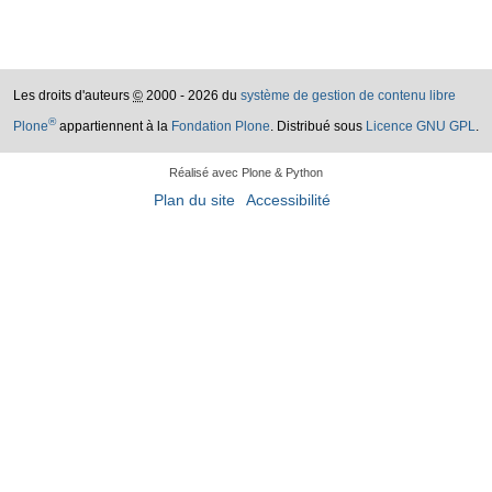
Les droits d'auteurs
©
2000 - 2026 du
système de gestion de contenu libre
®
Plone
appartiennent à la
Fondation Plone
. Distribué sous
Licence GNU GPL
.
Réalisé avec Plone & Python
Plan du site
Accessibilité