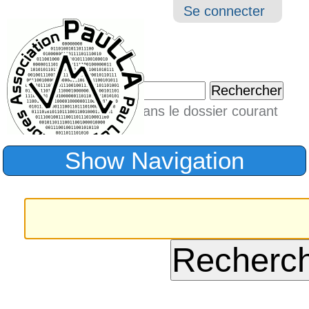
Aller
Navigation
Outil
Se connecter
au
perso
contenu.
|
Chercher par
Aller
Seulement dans le dossier courant
à
Recherche
avancée…
la
Show Navigation
navigation