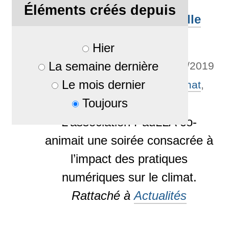
Éléments créés depuis
Café-Climat : une très belle
soirée
Hier
La semaine dernière
Par
mi-cha-el
—
publié
17/06/2019
Le mois dernier
— Mots-clés associés :
climat
,
Toujours
Conférence
,
EcoCene
L’association PauLLA co-
animait une soirée consacrée à
l’impact des pratiques
numériques sur le climat.
Rattaché à
Actualités