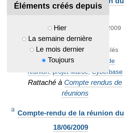
Compte-rendu de la réunion du
Éléments créés depuis
10/09/2009
Hier
Par
solevis
—
publié
06/10/2009
La semaine dernière
—
Dernière modification
Le mois dernier
24/06/2012 11:12
— Mots-clés
Toujours
associés :
Compte rendu de
réunion
,
projet Maroc
,
Cyberbase
Rattaché à
Compte rendus de
réunions
Compte-rendu de la réunion du
18/06/2009