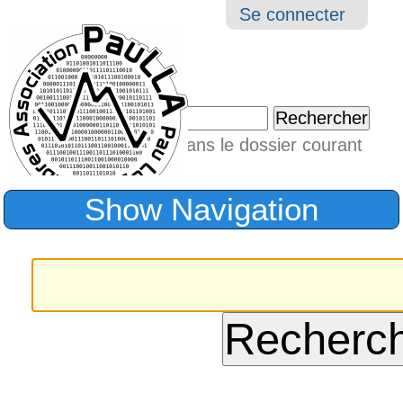
Aller
Navigation
Outil
Se connecter
au
perso
contenu.
|
Chercher par
Aller
Seulement dans le dossier courant
à
Recherche
avancée…
la
Show Navigation
navigation