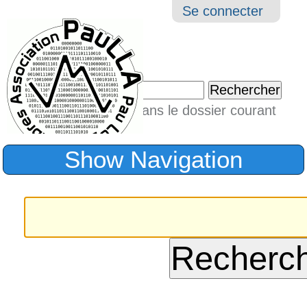
Aller
Navigation
Outil
Se connecter
au
perso
contenu.
|
Chercher par
Aller
Seulement dans le dossier courant
à
Recherche
avancée…
la
Show Navigation
navigation