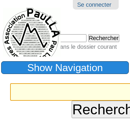
Aller
Navigation
Outil
Se connecter
au
perso
contenu.
|
Chercher par
Aller
Seulement dans le dossier courant
à
Recherche
avancée…
la
Show Navigation
navigation