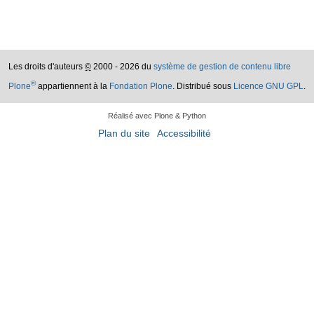
Les droits d'auteurs
©
2000 - 2026 du
système de gestion de contenu libre
®
Plone
appartiennent à la
Fondation Plone
. Distribué sous
Licence GNU GPL
.
Réalisé avec Plone & Python
Plan du site
Accessibilité