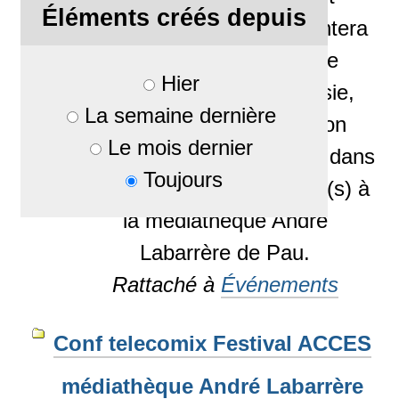
Éléments créés depuis
membre de Paulla) présentera
les activités récentes de
Hier
Telecomix (Egypte, Tunisie,
La semaine dernière
Syrie...) mais aussi la non
Le mois dernier
moins fameuse PirateBox, dans
Toujours
le cadre du Festival Accès(s) à
la médiathèque André
Labarrère de Pau.
Rattaché à
Événements
Conf telecomix Festival ACCES
médiathèque André Labarrère