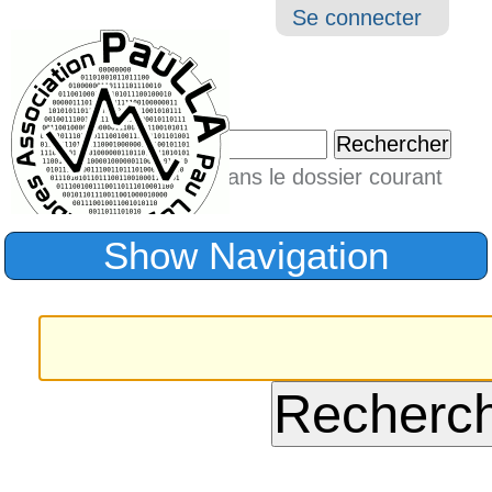
Aller
Navigation
Outil
Se connecter
au
perso
contenu.
|
Chercher par
Aller
Seulement dans le dossier courant
à
Recherche
avancée…
la
Show Navigation
navigation