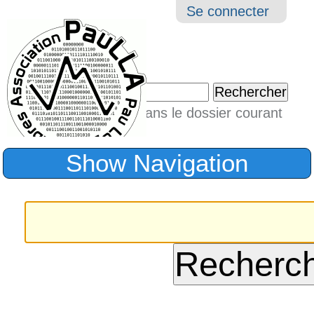
Aller
Navigation
Outil
Se connecter
au
perso
contenu.
|
Chercher par
Aller
Seulement dans le dossier courant
à
Recherche
avancée…
la
Show Navigation
navigation