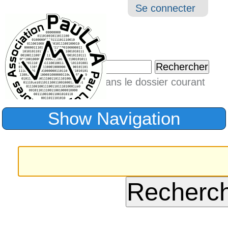
Aller
Navigation
Outil
Se connecter
au
perso
contenu.
|
Chercher par
Aller
Seulement dans le dossier courant
à
Recherche
avancée…
la
Show Navigation
navigation