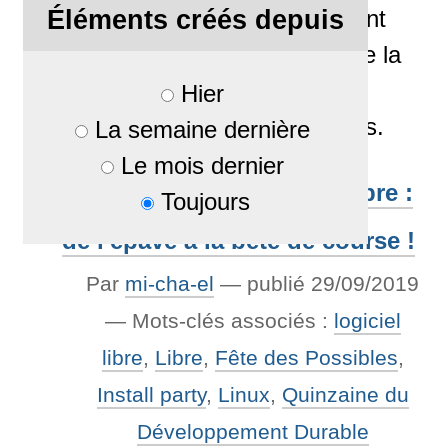
Éléments créés depuis
de lancer un financement
participatif pour permettre la
création d'une version
Hier
internationale en anglais.
La semaine dernière
Le mois dernier
Install-Party du 22 septembre :
Toujours
de l'épave à la bête de course !
Par
mi-cha-el
—
publié
29/09/2019
— Mots-clés associés :
logiciel
libre
,
Libre
,
Fête des Possibles
,
Install party
,
Linux
,
Quinzaine du
Développement Durable