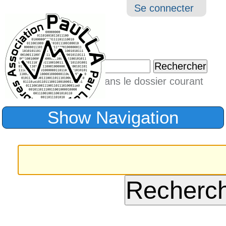
Aller
Navigation
Outil
Se connecter
au
perso
contenu.
|
Chercher par
Aller
Seulement dans le dossier courant
à
Recherche
avancée…
la
Show Navigation
navigation