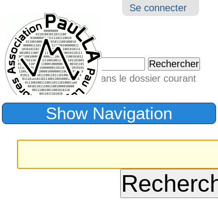
Aller
Navigation
Outil
Se connecter
au
perso
contenu.
|
Chercher par
Aller
Seulement dans le dossier courant
à
Recherche
avancée…
la
Show Navigation
navigation