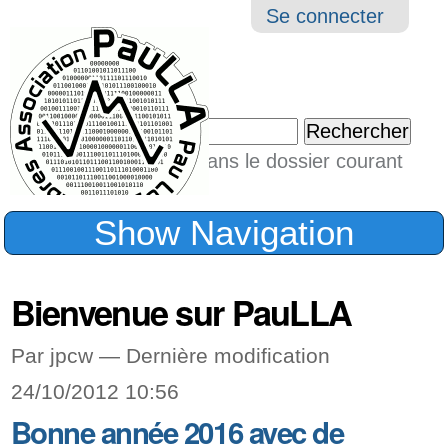
Aller
Navigation
Outil
Se connecter
au
perso
contenu.
|
Chercher par
Aller
Seulement dans le dossier courant
à
Recherche
avancée…
la
Show Navigation
navigation
Bienvenue sur PauLLA
Par jpcw —
Dernière modification
24/10/2012 10:56
Bonne année 2016 avec de