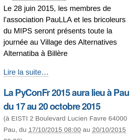
Le 28 juin 2015, les membres de
l'association PauLLA et les bricoleurs
du MIPS seront présents toute la
journée au Village des Alternatives
Alternatiba à Billère
PauLLA
Lire la suite…
et
La PyConFr 2015 aura lieu à Pau
le
du 17 au 20 octobre 2015
MIPS
à
(à
EISTI 2 Boulevard Lucien Favre 64000
Alternatiba
Pau
, du
17/10/2015 08:00
au
20/10/2015
Béarn