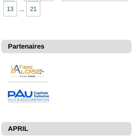
22
13
...
21
janvier
2015
-
Partenaires
APRIL