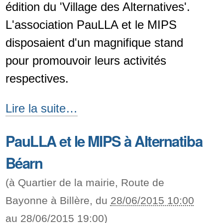
édition du 'Village des Alternatives'.
L'association PauLLA et le MIPS
disposaient d'un magnifique stand
pour promouvoir leurs activités
respectives.
Alternatiba
Lire la suite…
2015
PauLLA et le MIPS à Alternatiba
:
Béarn
le
compte-
(à
Quartier de la mairie, Route de
rendu
Bayonne à Billère
, du
28/06/2015 10:00
-
au
28/06/2015 19:00
)