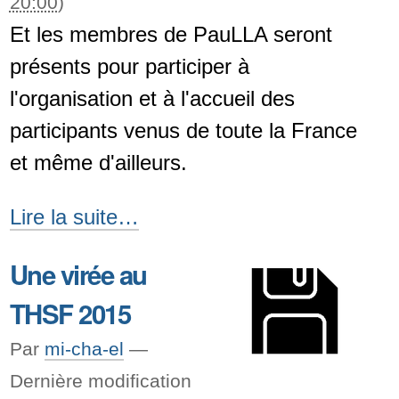
20:00
)
-
Et les membres de PauLLA seront
présents pour participer à
l'organisation et à l'accueil des
participants venus de toute la France
et même d'ailleurs.
La
Lire la suite…
PyConFr
Une virée au
2015
THSF 2015
aura
lieu
Par
mi-cha-el
—
à
Dernière modification