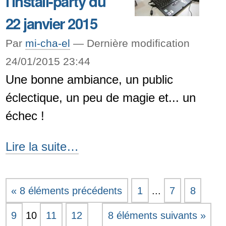
l'install-party du
à
22 janvier 2015
20h30
Par
mi-cha-el
—
Dernière modification
-
24/01/2015 23:44
Une bonne ambiance, un public
éclectique, un peu de magie et... un
échec !
Retour
Lire la suite…
sur
l'install-
« 8 éléments précédents
1
...
7
8
party
9
10
11
12
8 éléments suivants »
du