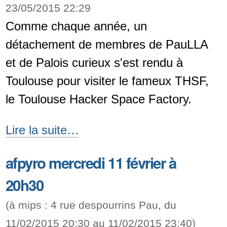
Pau
23/05/2015 22:29
du
Comme chaque année, un
17
détachement de membres de PauLLA
au
et de Palois curieux s'est rendu à
20
Toulouse pour visiter le fameux THSF,
octobre
le Toulouse Hacker Space Factory.
2015
Une
Lire la suite…
-
virée
afpyro mercredi 11 février à
au
20h30
THSF
2015
(à
mips : 4 rue despourrins Pau
, du
-
11/02/2015 20:30
au
11/02/2015 23:40
)