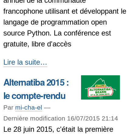
annuel de la communauté
certificats
francophone utilisant et développant le
-
langage de programmation open
source Python. La conférence est
gratuite, libre d'accès
PyConFr
Lire la suite…
2015
Alternatiba 2015 :
-
le compte-rendu
Par
mi-cha-el
—
Dernière modification 16/07/2015 21:14
Le 28 juin 2015, c'était la première