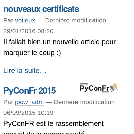
nouveaux certificats
Par
voileux
—
Dernière modification
29/01/2016 08:20
Il fallait bien un nouvelle article pour
marquer le coup :)
Bonne
Lire la suite…
année
PyConFr 2015
2016
avec
Par
jpcw_adm
—
Dernière modification
de
06/09/2015 10:19
PyConFR est le rassemblement
nouveaux