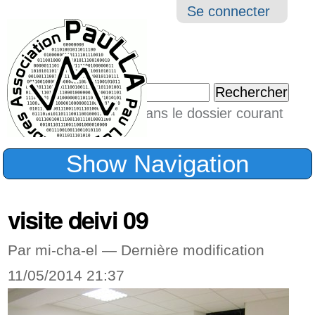
Aller
Navigation
Outil
Se connecter
au
perso
contenu.
|
Chercher par
Aller
Seulement dans le dossier courant
à
Recherche
avancée…
la
Show Navigation
navigation
visite deivi 09
Par mi-cha-el —
Dernière modification
11/05/2014 21:37